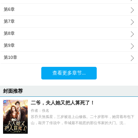
第6章
第7章
第8章
第9章
第10章
查看更多章节...
封面推荐
二爷，夫人她又把人算死了！
作者：佚名
苏乔天煞孤星，三岁被送上山修炼。二十岁那年，她背着布包下
山，敲开了传说中，帝城最不能惹的那位爷家的大门。沈...