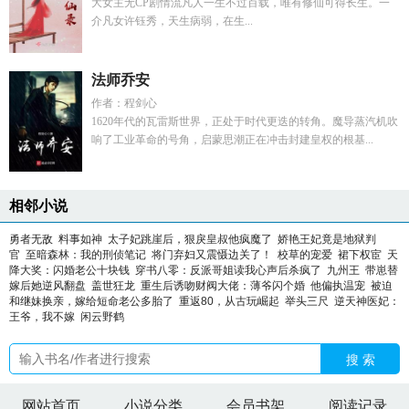
大女主无CP剧情流凡人一生不过百载，唯有修仙可得长生。一
介凡女许钰秀，天生病弱，在生...
法师乔安
作者：程剑心
1620年代的瓦雷斯世界，正处于时代更迭的转角。魔导蒸汽机吹
响了工业革命的号角，启蒙思潮正在冲击封建皇权的根基...
相邻小说
勇者无敌
料事如神
太子妃跳崖后，狠戾皇叔他疯魔了
娇艳王妃竟是地狱判
官
至暗森林：我的刑侦笔记
将门弃妇又震慑边关了！
校草的宠爱
裙下权宦
天
降大奖：闪婚老公十块钱
穿书八零：反派哥姐读我心声后杀疯了
九州王
带崽替
嫁后她逆风翻盘
盖世狂龙
重生后诱吻财阀大佬：薄爷闪个婚
他偏执温宠
被迫
和继妹换亲，嫁给短命老公多胎了
重返80，从古玩崛起
举头三尺
逆天神医妃：
王爷，我不嫁
闲云野鹤
搜 索
网站首页
小说分类
会员书架
阅读记录