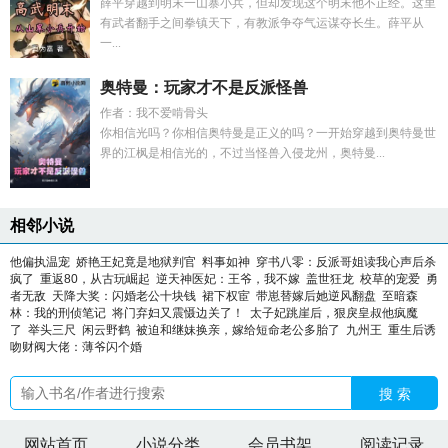
薛平穿越到明末一山寨小兵，但却发现这个明末他不正经。这里
有武者翻手之间拳镇天下，有教派争夺气运谋夺长生。薛平从
一...
奥特曼：玩家才不是反派怪兽
作者：我不爱啃骨头
你相信光吗？你相信奥特曼是正义的吗？一开始穿越到奥特曼世
界的江枫是相信光的，不过当怪兽入侵龙州，奥特曼...
相邻小说
他偏执温宠
娇艳王妃竟是地狱判官
料事如神
穿书八零：反派哥姐读我心声后杀
疯了
重返80，从古玩崛起
逆天神医妃：王爷，我不嫁
盖世狂龙
校草的宠爱
勇
者无敌
天降大奖：闪婚老公十块钱
裙下权宦
带崽替嫁后她逆风翻盘
至暗森
林：我的刑侦笔记
将门弃妇又震慑边关了！
太子妃跳崖后，狠戾皇叔他疯魔
了
举头三尺
闲云野鹤
被迫和继妹换亲，嫁给短命老公多胎了
九州王
重生后诱
吻财阀大佬：薄爷闪个婚
搜 索
网站首页
小说分类
会员书架
阅读记录