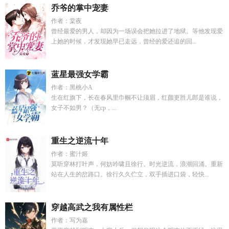
乔爷的掌中宠妻
作者：棠夜
曾经最爱的男人，却因为一场误会把她拉进了地狱。等他发现爱
上她的时候，才发现她早已走远，曾经的爱还追的回...
蓝星最强女学霸
作者：黑桃小A
生在红旗下，长在春风里巾帼不让须眉，红颜更胜儿郎是谁说，
女子不如男？（无cp，...
重生之逆流十年
作者：蜜汁姬
莫听穿林打叶声，何妨吟啸且徐行。时光逆流，浪潮回涌。重新
站在人生的岔路口。徐行久久伫立，双手插进口袋，轻快...
穿越高武之我有属性栏
作者：写为嘉