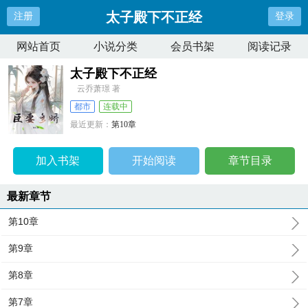
太子殿下不正经
注册
登录
网站首页
小说分类
会员书架
阅读记录
太子殿下不正经
云乔萧璟 著
都市
连载中
最近更新：
第10章
更新时间：
2024-04-30 22:03:41
加入书架
开始阅读
章节目录
最新章节
第10章
第9章
第8章
第7章