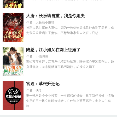
大唐：长乐请自重，我是你姐夫
作者：大眼睛小懒猪
神秘古武世家传人萧锐，因为一枚储物灵戒意外来到了唐初，成
为宋国公萧瑀长子萧锐。不想继承家业去做官，只想...
陆总，江小姐又在网上征婚了
作者：小懒绵绵
哪怕夜夜欢好，江喜乐也清楚地知道，陆崇深心里装着别人。她
身世低微，向来沉默寡言乖巧娴静，却被迫入局了...
官途：草根升迁记
作者：佚名
王一帆只是个小小校警，一次偶然的机会，救了新任县长，情场
失意的王一帆立刻时来运转，在仕途上节节高升，走上人生巅
峰...