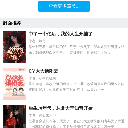
查看更多章节...
封面推荐
中了一个亿后，我的人生开挂了
作者：希月
每年都守着一串号码的我，终于中大奖了！我本来要跟男朋友结
婚，想跟他坦白这件事。可是哪曾想，他居然为了钱...
CV大大请闭麦
作者：小菊的晓菊
重生穿越，谁改变谁的命运？上一世，苏紫妍被自己的男友和闺
蜜同时背板，心里面有千百种的不甘，从天台上一...
重生70年代，从北大荒知青开始
作者：姗姗来迟啦
徐谨言穿越到77年，成为了一名在北大荒插队的知青与为了躲避
二代骚扰的李婉瑜，办了假结婚刚领了证没多久，高考突...