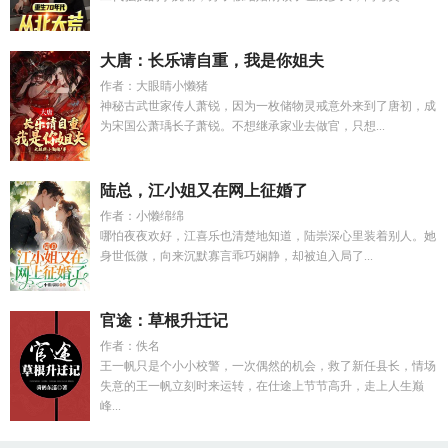
大唐：长乐请自重，我是你姐夫
作者：大眼睛小懒猪
神秘古武世家传人萧锐，因为一枚储物灵戒意外来到了唐初，成
为宋国公萧瑀长子萧锐。不想继承家业去做官，只想...
陆总，江小姐又在网上征婚了
作者：小懒绵绵
哪怕夜夜欢好，江喜乐也清楚地知道，陆崇深心里装着别人。她
身世低微，向来沉默寡言乖巧娴静，却被迫入局了...
官途：草根升迁记
作者：佚名
王一帆只是个小小校警，一次偶然的机会，救了新任县长，情场
失意的王一帆立刻时来运转，在仕途上节节高升，走上人生巅
峰...