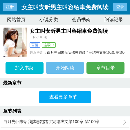
女主叫安昕男主叫容绍聿免费阅读
注册
登录
网站首页
小说分类
会员书架
阅读记录
女主叫安昕男主叫容绍聿免费阅读
月小弯 著
言情
连载中
最近更新：
白月光回来后我揣崽跑路了完结爽文第100章 第100
章
更新时间：
2024-04-25 16:46:13
加入书架
开始阅读
章节目录
最新章节
查看更多章节...
章节列表
白月光回来后我揣崽跑路了完结爽文第100章 第100章