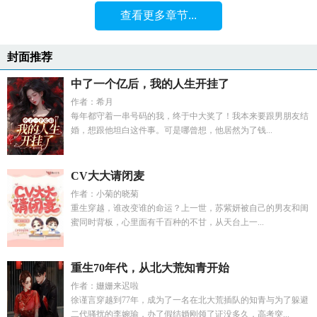
查看更多章节...
封面推荐
中了一个亿后，我的人生开挂了
作者：希月
每年都守着一串号码的我，终于中大奖了！我本来要跟男朋友结
婚，想跟他坦白这件事。可是哪曾想，他居然为了钱...
CV大大请闭麦
作者：小菊的晓菊
重生穿越，谁改变谁的命运？上一世，苏紫妍被自己的男友和闺
蜜同时背板，心里面有千百种的不甘，从天台上一...
重生70年代，从北大荒知青开始
作者：姗姗来迟啦
徐谨言穿越到77年，成为了一名在北大荒插队的知青与为了躲避
二代骚扰的李婉瑜，办了假结婚刚领了证没多久，高考突...