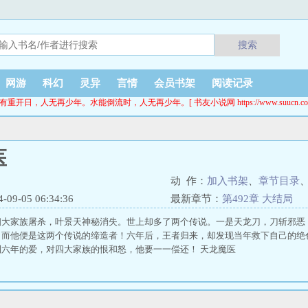
搜索
网游
科幻
灵异
言情
会员书架
阅读记录
有重开日，人无再少年。水能倒流时，人无再少年。[ 书友小说网 https://www.suucn.co
医
动 作：
加入书架
、
章节目录
9-05 06:34:36
最新章节：
第492章 大结局
四大家族屠杀，叶景天神秘消失。世上却多了两个传说。一是天龙刀，刀斩邪恶
！而他便是这两个传说的缔造者！六年后，王者归来，却发现当年救下自己的绝
六年的爱，对四大家族的恨和怒，他要一一偿还！ 天龙魔医