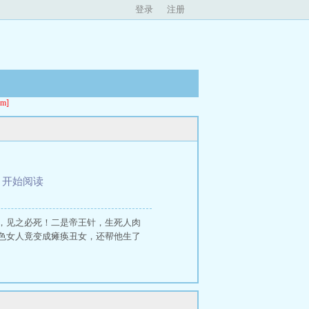
登录
注册
m]
、
开始阅读
，见之必死！二是帝王针，生死人肉
色女人竟变成瘫痪丑女，还帮他生了