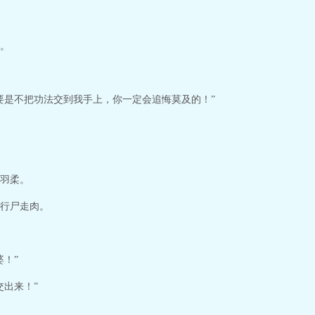
。
要是不把功法交到我手上，你一定会追悔莫及的！”
羽柔。
行尸走肉。
！”
交出来！”