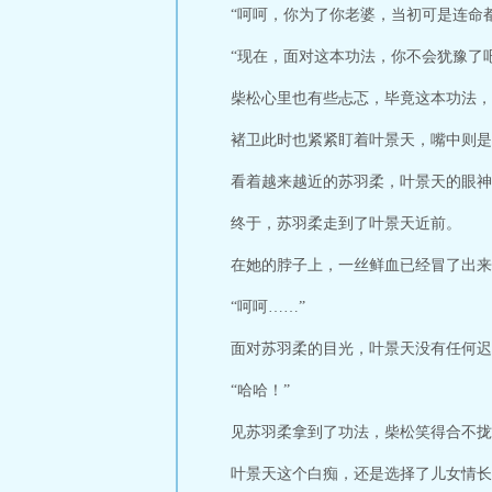
“呵呵，你为了你老婆，当初可是连命
“现在，面对这本功法，你不会犹豫了吧
柴松心里也有些忐忑，毕竟这本功法，
褚卫此时也紧紧盯着叶景天，嘴中则是
看着越来越近的苏羽柔，叶景天的眼神
终于，苏羽柔走到了叶景天近前。
在她的脖子上，一丝鲜血已经冒了出来
“呵呵……”
面对苏羽柔的目光，叶景天没有任何迟
“哈哈！”
见苏羽柔拿到了功法，柴松笑得合不拢
叶景天这个白痴，还是选择了儿女情长