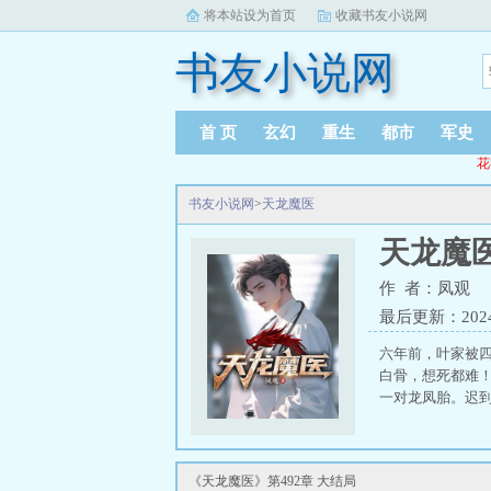
将本站设为首页
收藏书友小说网
书友小说网
首 页
玄幻
重生
都市
军史
花
书友小说网
>
天龙魔医
天龙魔
作 者：凤观
最后更新：2024-0
六年前，叶家被
白骨，想死都难
一对龙凤胎。迟到
《天龙魔医》第492章 大结局