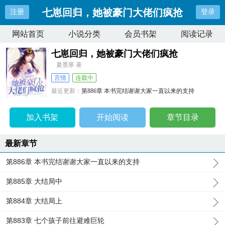
七崽回归，她被豪门大佬们疯抢
注册
登录
网站首页
小说分类
会员书架
阅读记录
七崽回归，她被豪门大佬们疯抢
夏墨寒 著
言情
连载中
最近更新：
第886章 本书完结谢谢大家一直以来的支持
更新时间：
2026-08-11 00:26:02
加入书架
开始阅读
章节目录
最新章节
第886章 本书完结谢谢大家一直以来的支持
第885章 大结局中
第884章 大结局上
第883章 七个孩子前往避难巨轮