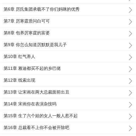
第6章 厉氏集团承载不了你们妈咪的优秀
第7章 厉寒霆质问白可可
第8章 包养厉寒霆的富婆
第9章 你怎么知道厉默默是我儿子
第10章 红气养人
第11章 雅迪都买不起的乡巴佬
第12章 线索出现
第13章 让宋画在两大总裁面前出丑
第14章 宋画你在表演杂技吗
第15章 生了六个娃的女人一般人惹不起
第16章 总裁看不上你不会被开除吧