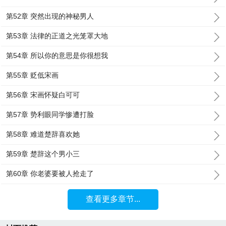
第52章 突然出现的神秘男人
第53章 法律的正道之光笼罩大地
第54章 所以你的意思是你很想我
第55章 贬低宋画
第56章 宋画怀疑白可可
第57章 势利眼同学惨遭打脸
第58章 难道楚辞喜欢她
第59章 楚辞这个男小三
第60章 你老婆要被人抢走了
查看更多章节...