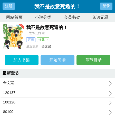
我不是故意死遁的！
注册
登录
网站首页
小说分类
会员书架
阅读记录
我不是故意死遁的！
故辞云白 著
言情
连载中
最近更新：
全文完
更新时间：
2024-08-27 05:51:57
加入书架
开始阅读
章节目录
最新章节
全文完
120137
100120
80100