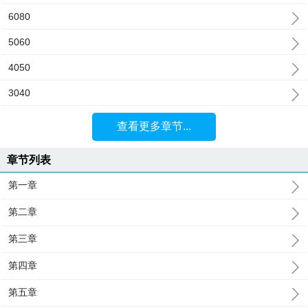
6080
5060
4050
3040
查看更多章节...
章节列表
第一章
第二章
第三章
第四章
第五章