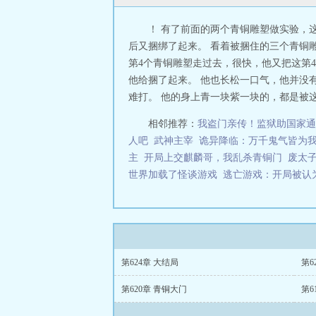
！ 有了前面的两个青铜雕塑做实验，
后又捆绑了起来。 看着被捆住的三个青铜
第4个青铜雕塑走过去，很快，他又把这第
他给捆了起来。 他也长松一口气，他并没
难打。 他的身上青一块紫一块的，都是被这些
相邻推荐：
我盗门亲传！监狱助国家通
人吧
武神主宰
诡异降临：万千鬼气皆为
主
开局上交麒麟哥，我乱杀青铜门
废太
世界加载了怪谈游戏
逃亡游戏：开局被认
第624章 大结局
第6
第620章 青铜大门
第6