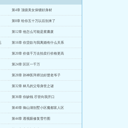
第4章 顶级美女保镖好身材
第8章 给你五十万以后别来了
第12章 他怎么可能是窝囊废
元
第16章 你贷款与我离婚有什么关系
第20章 价值千万去拍卖行价格更高
第24章 区区一千万
第28章 孙神医拜师治好楚老爷子
第32章 林凡的父母身世之谜
第36章 你缺钱 尽管向我开口
第40章 御山湖别墅小区魔都富人区
第44章 透视眼修复雪竹图