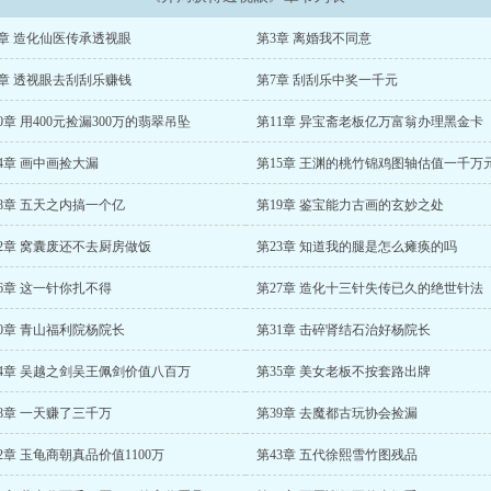
2章 造化仙医传承透视眼
第3章 离婚我不同意
6章 透视眼去刮刮乐赚钱
第7章 刮刮乐中奖一千元
0章 用400元捡漏300万的翡翠吊坠
第11章 异宝斋老板亿万富翁办理黑金卡
4章 画中画捡大漏
第15章 王渊的桃竹锦鸡图轴估值一千万
8章 五天之内搞一个亿
第19章 鉴宝能力古画的玄妙之处
22章 窝囊废还不去厨房做饭
第23章 知道我的腿是怎么瘫痪的吗
6章 这一针你扎不得
第27章 造化十三针失传已久的绝世针法
0章 青山福利院杨院长
第31章 击碎肾结石治好杨院长
34章 吴越之剑吴王佩剑价值八百万
第35章 美女老板不按套路出牌
8章 一天赚了三千万
第39章 去魔都古玩协会捡漏
2章 玉龟商朝真品价值1100万
第43章 五代徐熙雪竹图残品