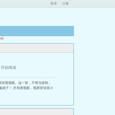
登录
注册
m]
、
开始阅读
，获得透视眼。这一世，不再当舔狗，
服就干！ 开局透视眼，我莽穿绿茶小