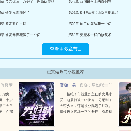
46章 恭喜你两千万买了一件高仿赝品
第47章 西周诸侯王的青铜爵
0章 修复元青花碎片
第51章 刘犯琉璃印西汉早期真品
4章 鉴定五件古玩
第55章 输了你就给我一个亿
58章 修复元青花赢了一个亿
第59章 变魔术一样的修复术
查看更多章节...
已完结热门小说推荐
伽楼罗
官梯：男
官梯：男妇联主任
妇联主任
，虐禽，
拒绝了市就业办主任的女儿求
男主十岁
爱，赵晨就被一纸状令，分配到了
跟二大爷
大窑乡来，还是被分配进了妇联。
子，在那
草根进入官场一路的升迁，有着机
跟死亡并
缘的巧合，也有着实实在在的政
户见王满
绩，更有着官场那无处不在的权谋
为主的念
之道，从青涩到成熟，从草根到顶