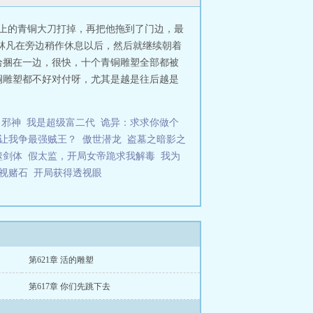
手上的青铜大刀打掉，再把他拖到了门边，最
林凡在旁边稍作休息以后，然后就继续朝着
给捆在一边，很快，十个青铜雕塑全部都被
铜雕塑都不好对付呀，尤其是越是往后越是
了邪神
我是超级富二代
诡异：求求你做个
让我争最强贼王？
傲世潜龙
盗墓之暗影之
噬剑体
假太监，开局女帝跪求我解毒
我为
透视赌石
开局获得透视眼
第621章 活的雕塑
第617章 你们先跳下去