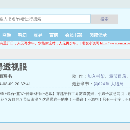
搜索
网游
科幻
灵异
言情
会员书架
阅读记录
有重开日，人无再少年。水能倒流时，人无再少年。[ 书友小说网 https://www.suucn.co
得透视眼
而写书
动 作：
加入书架
、
章节目录
8-09 20:32:41
最新章节：
第624章 大结局
神医+赌石+鉴宝+神豪+种田+总裁】穿越平行世界窝囊赘婿，小姨子故意勾引
送花？发红包？节日浪漫？这是舔狗干的事！不墨迹！不添狗！只有一个字，不