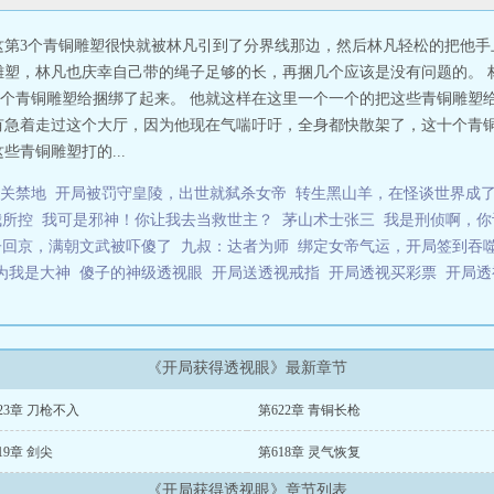
这第3个青铜雕塑很快就被林凡引到了分界线那边，然后林凡轻松的把他
雕塑，林凡也庆幸自己带的绳子足够的长，再捆几个应该是没有问题的。 
4个青铜雕塑给捆绑了起来。 他就这样在这里一个一个的把这些青铜雕塑
有急着走过这个大厅，因为他现在气喘吁吁，全身都快散架了，这十个青
青铜雕塑打的...
关禁地
开局被罚守皇陵，出世就弑杀女帝
转生黑山羊，在怪谈世界成
我所控
我可是邪神！你让我去当救世主？
茅山术士张三
我是刑侦啊，你
子回京，满朝文武被吓傻了
九叔：达者为师
绑定女帝气运，开局签到吞
为我是大神
傻子的神级透视眼
开局送透视戒指
开局透视买彩票
开局
《开局获得透视眼》最新章节
23章 刀枪不入
第622章 青铜长枪
19章 剑尖
第618章 灵气恢复
《开局获得透视眼》章节列表