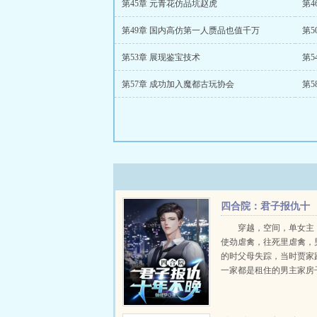
第45章 元青花仿品坑赵虎
第
第49章 国内高仿第一人赝品也值千万
第5
第53章 展现鉴宝技术
第5
第57章 成功加入魔都古玩协会
第
四合院：君子报仇十
年不晚
穿越，空间，单女主
使劲虐禽，往死里虐禽，
的时父母失踪，当时贾家
一家都是租住的男主家房
个战火纷飞的年代，失踪
没有多大的区别，两家租
仓一个孩子，就起了反客