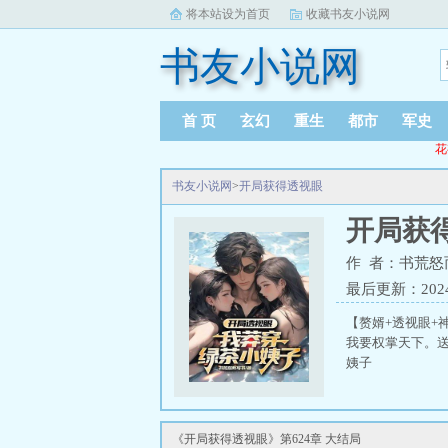
将本站设为首页
收藏书友小说网
书友小说网
首 页
玄幻
重生
都市
军史
花
书友小说网
>
开局获得透视眼
开局获
作 者：书荒怒
最后更新：2024-0
【赘婿+透视眼+
我要权掌天下。
姨子
《开局获得透视眼》第624章 大结局