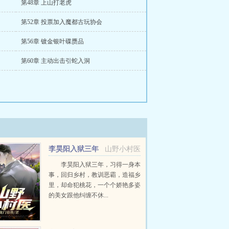
第48章 上山打老虎
第52章 投票加入魔都古玩协会
第56章 镀金银叶碟赝品
第60章 主动出击引蛇入洞
李昊阳入狱三年
山野小村医
小说
李昊阳入狱三年，习得一身本
事，回归乡村，教训恶霸，造福乡
里，却命犯桃花，一个个娇艳多姿
的美女跟他纠缠不休...