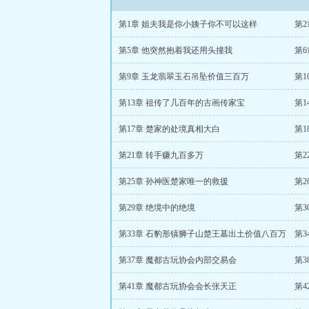
第1章 姐夫我是你小姨子你不可以这样
第
第5章 他突然抱着我还用头撞我
第
第9章 玉龙翡翠玉石吊坠价值三百万
第1
第13章 祖传了几百年的古画传家宝
第1
第17章 楚家的处境真相大白
第1
第21章 转手赚九百多万
第
第25章 孙神医楚家唯一的救援
第2
第29章 绝境中的绝境
第3
第33章 石豹形镇狮子山楚王墓出土价值八百万
第
第37章 魔都古玩协会内部交易会
第3
第41章 魔都古玩协会会长张天正
第4