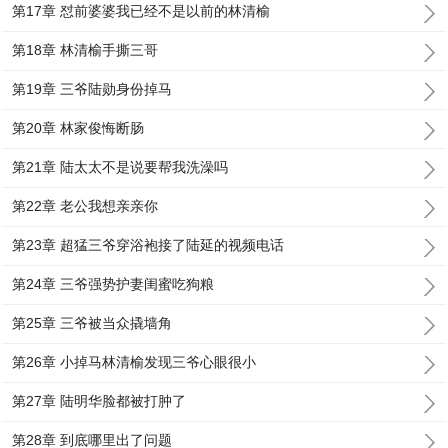
第17章 怼前婆婆我已经不是以前的林清榆
第18章 林清榆手撕三哥
第19章 三爷陆勋身份掉马
第20章 林家俊悔断肠
第21章 陆太太不是说要帮我洗澡吗
第22章 老公我想亲亲你
第23章 超猛三爷穿浴袍接了陆延的视频电话
第24章 三爷强势护妻闺蜜吃狗粮
第25章 三爷被当众撬墙角
第26章 小掉马林清榆发现三爷心眼很小
第27章 陆明华脸都被打肿了
第28章 到底哪里出了问题