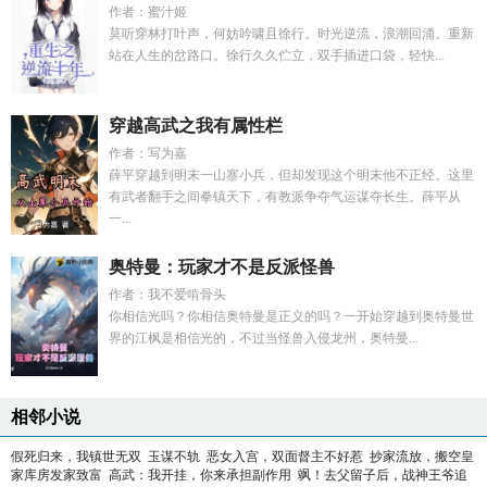
作者：蜜汁姬
莫听穿林打叶声，何妨吟啸且徐行。时光逆流，浪潮回涌。重新
站在人生的岔路口。徐行久久伫立，双手插进口袋，轻快...
穿越高武之我有属性栏
作者：写为嘉
薛平穿越到明末一山寨小兵，但却发现这个明末他不正经。这里
有武者翻手之间拳镇天下，有教派争夺气运谋夺长生。薛平从
一...
奥特曼：玩家才不是反派怪兽
作者：我不爱啃骨头
你相信光吗？你相信奥特曼是正义的吗？一开始穿越到奥特曼世
界的江枫是相信光的，不过当怪兽入侵龙州，奥特曼...
相邻小说
假死归来，我镇世无双
玉谋不轨
恶女入宫，双面督主不好惹
抄家流放，搬空皇
家库房发家致富
高武：我开挂，你来承担副作用
飒！去父留子后，战神王爷追