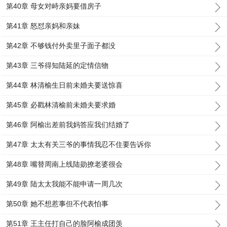
第40章 母女对峙亲妈要借房子
第41章 怒怼亲妈和亲妹
第42章 不够钱付外卖里子面子都没
第43章 三爷得知陆延的定情信物
第44章 林清榆生日前未婚夫要送惊喜
第45章 必戳林清榆前未婚夫要求婚
第46章 阿榆出差前我妈答应我们结婚了
第47章 太太有关三爷的事情我忍不住要告诉你
第48章 嘴替周南上线陆勋撩老婆很会
第49章 陆太太我能不能申请一周几次
第50章 她不想惹事但不代表怕事
第51章 王主任打自己的脸阿榆成团羡