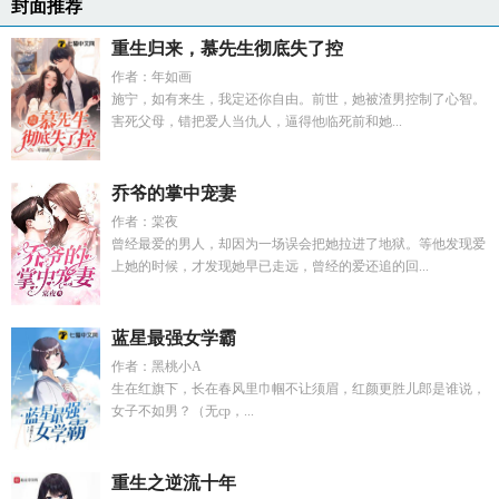
封面推荐
重生归来，慕先生彻底失了控
作者：年如画
施宁，如有来生，我定还你自由。前世，她被渣男控制了心智。
害死父母，错把爱人当仇人，逼得他临死前和她...
乔爷的掌中宠妻
作者：棠夜
曾经最爱的男人，却因为一场误会把她拉进了地狱。等他发现爱
上她的时候，才发现她早已走远，曾经的爱还追的回...
蓝星最强女学霸
作者：黑桃小A
生在红旗下，长在春风里巾帼不让须眉，红颜更胜儿郎是谁说，
女子不如男？（无cp，...
重生之逆流十年