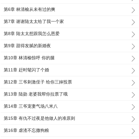
第6章 林清榆从未有过的爽
第7章 谢谢陆太太给了我一个家
第8章 陆太太想跟我怎么恩爱
第9章 甜得发腻的新婚夜
第10章 林清榆惊呼 你的腿
第11章 赶时髦闪了个婚
第12章 三爷刺激侄子 给你三婶投票
第13章 陆勋 老婆我帮你拉票了哦
第14章 三爷宠妻气场八米八
第15章 有仇不过夜是他做人的准原则
第16章 虐渣不忘撒狗粮