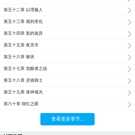
第五十二章 以理服人
第五十三章 规则变化
第五十四章 新的诡异
第五十五章 夜灵市
第五十六章 惨状
第五十七章 觉醒者之战
第五十八章 灵镜骑士
第五十九章 诛神魂光
第六十章 猩红之眼
查看更多章节...