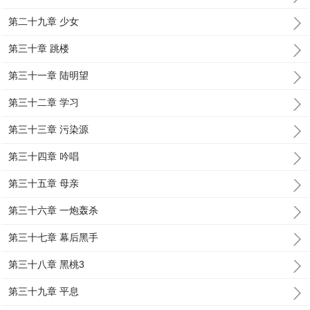
第二十九章 少女
第三十章 跳楼
第三十一章 陆明望
第三十二章 学习
第三十三章 污染源
第三十四章 吟唱
第三十五章 母亲
第三十六章 一炮轰杀
第三十七章 幕后黑手
第三十八章 黑桃3
第三十九章 平息