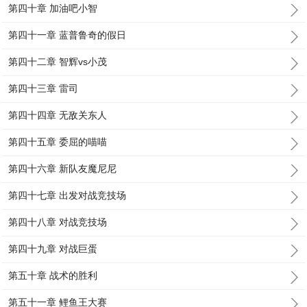
第四十章 加油吧小智
第四十一章 蓝普鲁奇的假日
第四十二章 智辉vs小茂
第四十三章 雷司
第四十四章 无敌关东人
第四十五章 委屈的喵喵
第四十六章 新队友魔尼尼
第四十七章 出发对战竞技场
第四十八章 对战竞技场
第四十九章 对战巨蛋
第五十章 战术的胜利
第五十一章 鲤鱼王大赛