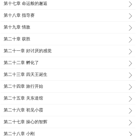
第十七章 命运般的邂逅
第十八章 指导赛
第十九章 情敌
第二十章 获胜
第二十一章 好讨厌的感觉
第二十二章 孵化了
第二十三章 四天王诞生
第二十四章 旅行开始
第二十五章 关东道馆
第二十六章 初见小霞
第二十七章 操心的智辉
第二十八章 小刚