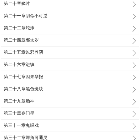
第二十章鳞片
第二十一章阴命不可逆
第二十二章蛇瘴
第二十四章邪太岁
第二十五章以邪养阴
第二十六章进镇
第二十七章因果孽报
第二十八章黑色斑块
第二十九章胎神
第三十章丧门星
第三十一章鬼唱戏
第三十二章犀角可通灵