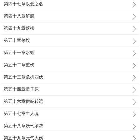
第四十七章以爱之名
第四十八章解脱
第四十九章落榜
第五十章修坟
第五十一章水蛭
第五十二章重伤
第五十三章危机四伏
第五十四章童子尿
第五十六章供蛇转运
第五十七章生人魂
第五十八章妖气渐浓
第五十九章元气大伤