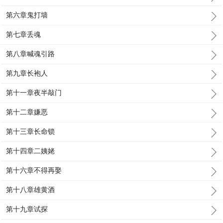
第六章鬼打墙
第七章丢魂
第八章喊魂引路
第九章长袍人
第十一章夜半敲门
第十二章嫌恶
第十三章长命锁
第十四章二姨姥
第十六章不得再娶
第十八章雄黄酒
第十九章试探