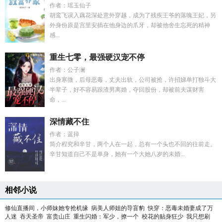
作者：瑶玉仙子
胡鸾飞误入藕花深处意外穿越，成为了残疾王爷的落魄王妃，另
外身份原是宫里安插在他身边的爪牙，却被他舍生忘死的精神
感...
重生七零，最强硬汉宠不停
作者：公子澜
出身寒微，后母恶毒，丈夫出轨，公司被抢，许招娣单打独斗大
半辈子，好不容易跟渣男离婚，夺回股份，却被前夫谋财害
命，...
深情藏不住
作者：蓝掉
简介程究和辛甘，两个人在一起，总有一个头也不回的往前走。
辛甘知道自己不是单身，她有一个大她八岁的未婚...
相邻小说
修仙直播间，小师妹她专抢机缘
病美人师姐的导盲豹
快穿：恶毒未婚妻成了万
人迷
吞天圣帝
富贵山庄
重生闪婚：军少，撩一个
校花的贴身狂少
我只想刷