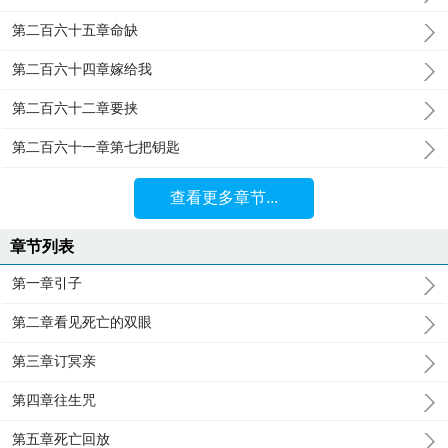
第二百六十五章命缺
第二百六十四章嫁给我
第二百六十二章要挟
第二百六十一章第七把钥匙
查看更多章节...
章节列表
第一章引子
第二章看见死亡的双眼
第三章订冥亲
第四章往生咒
第五章死亡回放