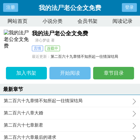
我的法尸老公全文免费
注册
登录
网站首页
小说分类
会员书架
阅读记录
我的法尸老公全文免费
潜心梦徒 著
言情
连载中
最近更新：
第二百六十九章情不知所起一往情深结局
更新时间：
2025-11-08 21:32:21
加入书架
开始阅读
章节目录
最新章节
第二百六十九章情不知所起一往情深结局
第二百六十八章大婚
第二百六十七章新君
第二百六十六章最后的请求