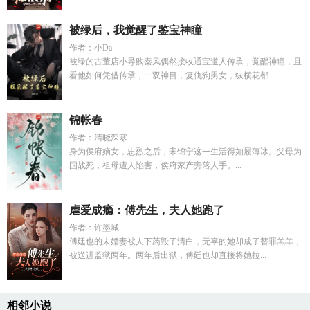
被绿后，我觉醒了鉴宝神瞳
作者：小Da
被绿的古董店小导购秦风偶然接收通宝道人传承，觉醒神瞳，且
看他如何凭借传承，一双神目，复仇狗男女，纵横花都...
锦帐春
作者：清晓深寒
身为侯府嫡女，忠烈之后，宋锦宁这一生活得如履薄冰。父母为
国战死，祖母遭人陷害，侯府家产旁落人手。...
虐爱成瘾：傅先生，夫人她跑了
作者：许墨城
傅廷也的未婚妻被人下药毁了清白，无辜的她却成了替罪羔羊，
被送进监狱两年。两年后出狱，傅廷也却直接将她拉...
相邻小说